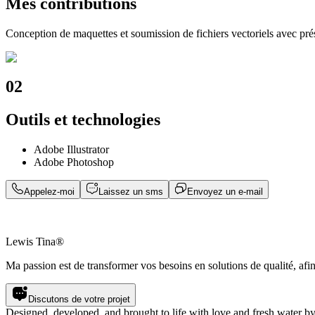
Mes contributions
Conception de maquettes et soumission de fichiers vectoriels avec pr
02
Outils et technologies
Adobe Illustrator
Adobe Photoshop
Appelez-moi
Laissez un sms
Envoyez un e-mail
Lewis Tina®
Ma passion est de transformer vos besoins en solutions de qualité, afin 
Discutons de votre projet
Designed, developed, and brought to life with love and fresh water b